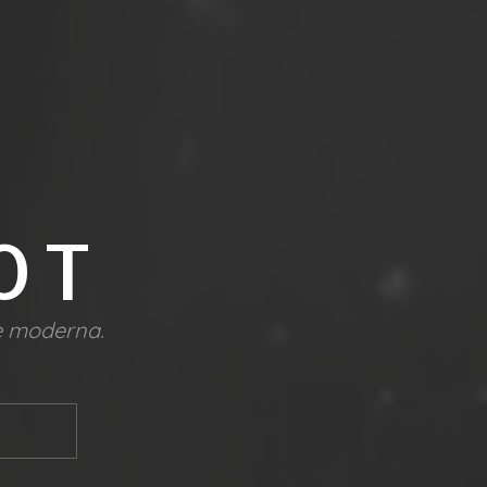
OT
ve moderna.