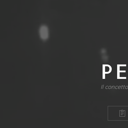
P
Il concett